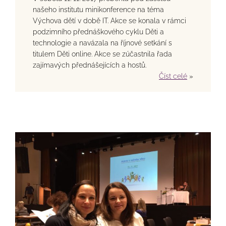
našeho institutu minikonference na téma
Výchova dětí v době IT. Akce se konala v rámci
podzimního přednáškového cyklu Děti a
technologie a navázala na říjnové setkání s
titulem Děti online. Akce se zúčastnila řada
zajímavých přednášejících a hostů.
Číst celé
»