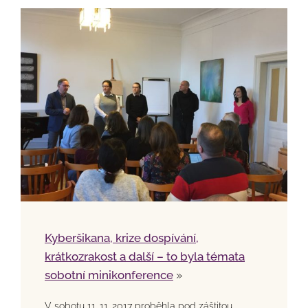
Kyberšikana, krize dospívání,
krátkozrakost a další – to byla témata
sobotní minikonference
»
V sobotu 11. 11. 2017 proběhla pod záštitou