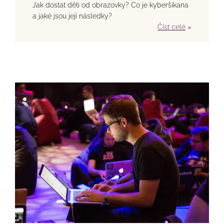
Jak dostat děti od obrazovky? Co je kyberšikana
a jaké jsou její následky?
Číst celé
»