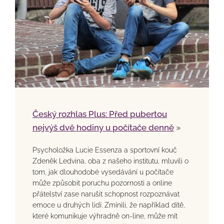
Český rozhlas Plus: Před pubertou
nejvýš dvě hodiny u počítače denně
»
Psycholožka Lucie Essenza a sportovní kouč
Zdeněk Ledvina, oba z našeho institutu, mluvili o
tom, jak dlouhodobé vysedávání u počítače
může způsobit poruchu pozornosti a online
přátelství zase narušit schopnost rozpoznávat
emoce u druhých lidí. Zmínili, že například dítě,
které komunikuje výhradně on-line, může mít