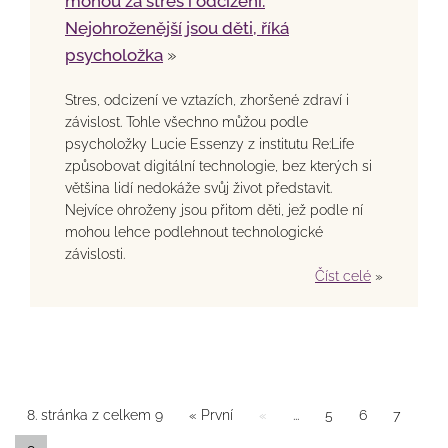
mohou za stres i odcizení.
Nejohroženější jsou děti, říká
psycholožka
»
Stres, odcizení ve vztazích, zhoršené zdraví i
závislost. Tohle všechno můžou podle
psycholožky Lucie Essenzy z institutu Re:Life
způsobovat digitální technologie, bez kterých si
většina lidí nedokáže svůj život představit.
Nejvíce ohroženy jsou přitom děti, jež podle ní
mohou lehce podlehnout technologické
závislosti.
Číst celé
»
8. stránka z celkem 9
« První
«
...
5
6
7