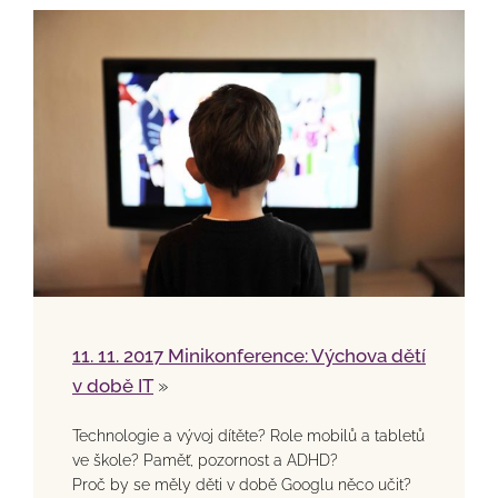
11. 11. 2017 Minikonference: Výchova dětí
v době IT
»
Technologie a vývoj dítěte? Role mobilů a tabletů
ve škole? Paměť, pozornost a ADHD?
Proč by se měly děti v době Googlu něco učit?