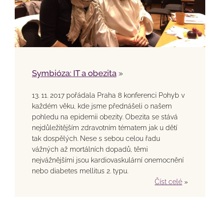
Symbióza: IT a obezita
»
13. 11. 2017 pořádala Praha 8 konferenci Pohyb v
každém věku, kde jsme přednášeli o našem
pohledu na epidemii obezity. Obezita se stává
nejdůležitějším zdravotním tématem jak u dětí
tak dospělých. Nese s sebou celou řadu
vážných až mortálních dopadů, těmi
nejvážnějšími jsou kardiovaskulární onemocnění
nebo diabetes mellitus 2. typu.
Číst celé
»