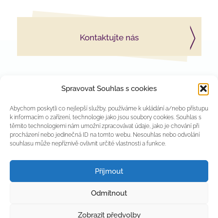
Kontaktujte nás
Spravovat Souhlas s cookies
Abychom poskytli co nejlepší služby, používáme k ukládání a/nebo přístupu
k informacím o zařízení, technologie jako jsou soubory cookies. Souhlas s
těmito technologiemi nám umožní zpracovávat údaje, jako je chování při
procházení nebo jedinečná ID na tomto webu. Nesouhlas nebo odvolání
souhlasu může nepříznivě ovlivnit určité vlastnosti a funkce.
PSYCHOLOGICKÝ INSTITUT
RE:LIFE
Příjmout
Odmítnout
Copyright 2026 © Re:Life |
Administrace
|
Tvorba webových
stránek
|
Tento web je chráněn službou reCAPTCHA a platí pro něj
Zobrazit předvolby
Zásady ochrany soukromí Google
a
Podmínky služby Google
.