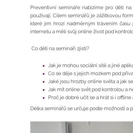
Preventivní semináře nabízíme pro děti na 2. 
používají. Cílem seminářů je zážitkovou formo
které jim hrozí nadměrným trávením času p
internetu a měli svůj online život pod kontro
Co děti na semináři zjistí?
Jak je mohou sociální sítě a jiné apli
Co se děje s jejich mozkem pod příva
Jaké jsou hrozby online světa a jak s
Jak mít online svět pod kontrolou a n
Proč je dobré učit se a hrát si i offline 
Délka seminářů se určuje podle možností a p