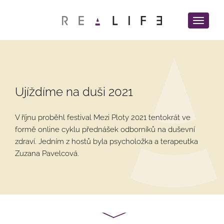
Menu
pro
mobilní
zařízení
Ujíždíme na duši 2021
V říjnu proběhl festival Mezi Ploty 2021 tentokrát ve
formě online cyklu přednášek odborníků na duševní
zdraví. Jedním z hostů byla psycholožka a terapeutka
Zuzana Pavelcová.