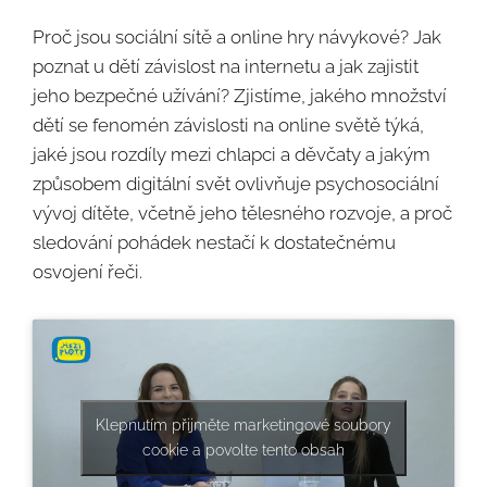
Proč jsou sociální sítě a online hry návykové? Jak
poznat u dětí závislost na internetu a jak zajistit
jeho bezpečné užívání? Zjistíme, jakého množství
dětí se fenomén závislosti na online světě týká,
jaké jsou rozdíly mezi chlapci a děvčaty a jakým
způsobem digitální svět ovlivňuje psychosociální
vývoj dítěte, včetně jeho tělesného rozvoje, a proč
sledování pohádek nestačí k dostatečnému
osvojení řeči.
Klepnutím přijměte marketingové soubory
cookie a povolte tento obsah