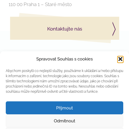
110 00 Praha 1 – Staré město
Kontaktujte nás
Spravovat Souhlas s cookies
Abychom poskytli co nejlepší služby, používáme k ukládání a/nebo přístupu
k informacím o zařízení, technologie jako jsou soubory cookies. Souhlas s
těmito technologiemi nám umožní zpracovávat údaje, jako je chování při
procházení nebo jedinečná ID na tomto webu. Nesouhlas nebo odvolání
souhlasu může nepříznivě ovlivnit určité vlastnosti a funkce.
PSYCHOLOGICKÝ INSTITUT
RE:LIFE
Příjmout
Odmítnout
Copyright 2026 © Re:Life |
Administrace
|
Tvorba webových
stránek
|
Tento web je chráněn službou reCAPTCHA a platí pro něj