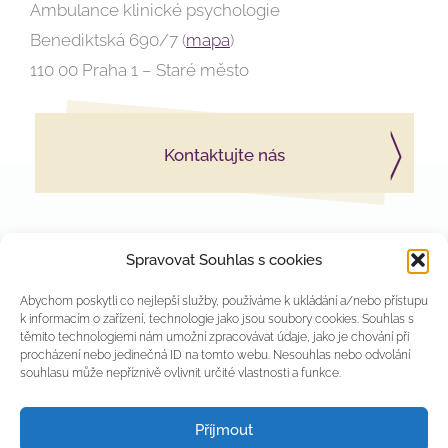
Ambulance klinické psychologie
Benediktská 690/7 (
mapa
)
110 00 Praha 1 – Staré město
Kontaktujte nás
Spravovat Souhlas s cookies
Abychom poskytli co nejlepší služby, používáme k ukládání a/nebo přístupu
k informacím o zařízení, technologie jako jsou soubory cookies. Souhlas s
těmito technologiemi nám umožní zpracovávat údaje, jako je chování při
procházení nebo jedinečná ID na tomto webu. Nesouhlas nebo odvolání
souhlasu může nepříznivě ovlivnit určité vlastnosti a funkce.
PSYCHOLOGICKÝ INSTITUT
RE:LIFE
Příjmout